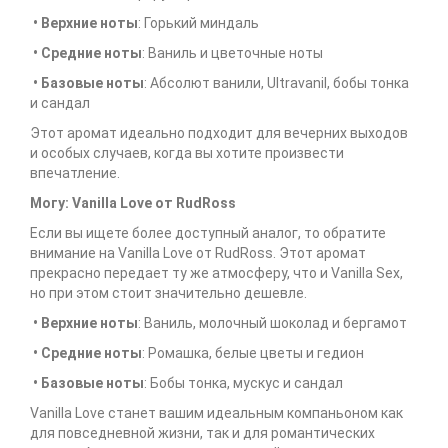
• Верхние ноты
: Горький миндаль
• Средние ноты
: Ваниль и цветочные ноты
• Базовые ноты
: Абсолют ванили, Ultravanil, бобы тонка
и сандал
Этот аромат идеально подходит для вечерних выходов
и особых случаев, когда вы хотите произвести
впечатление.
Могу: Vanilla Love от RudRoss
Если вы ищете более доступный аналог, то обратите
внимание на Vanilla Love от RudRoss. Этот аромат
прекрасно передает ту же атмосферу, что и Vanilla Sex,
но при этом стоит значительно дешевле.
• Верхние ноты
: Ваниль, молочный шоколад и бергамот
• Средние ноты
: Ромашка, белые цветы и гедион
• Базовые ноты
: Бобы тонка, мускус и сандал
Vanilla Love станет вашим идеальным компаньоном как
для повседневной жизни, так и для романтических