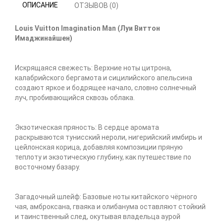
ОПИСАНИЕ
ОТЗЫВОВ (0)
Louis Vuitton Imagination Man (Луи Виттон
Имаджинайшен)
Искрящаяся свежесть: Верхние ноты цитрона,
калабрийского бергамота и сицилийского апельсина
создают яркое и бодрящее начало, словно солнечный
луч, пробивающийся сквозь облака.
Экзотическая пряность: В сердце аромата
раскрываются тунисский нероли, нигерийский имбирь и
цейлонская корица, добавляя композиции пряную
теплоту и экзотическую глубину, как путешествие по
восточному базару.
Загадочный шлейф: Базовые ноты китайского чёрного
чая, амброксана, гваяка и олибанума оставляют стойкий
и таинственный след, окутывая владельца аурой