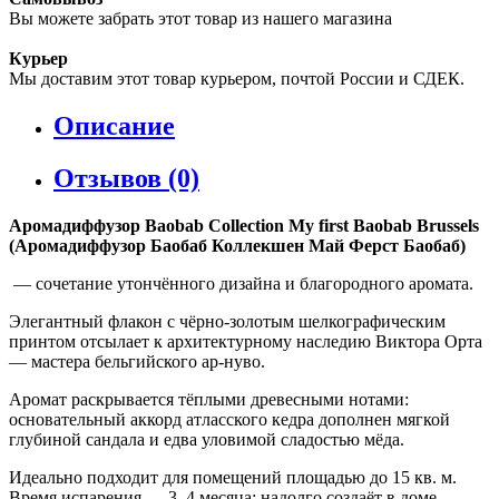
Вы можете забрать этот товар из нашего магазина
Курьер
Мы доставим этот товар курьером, почтой России и СДЕК.
Описание
Отзывов (0)
Аромадиффузор Baobab Collection My first Baobab Brussels
(Аромадиффузор Баобаб Коллекшен Май Ферст Баобаб)
— сочетание утончённого дизайна и благородного аромата.
Элегантный флакон с чёрно‑золотым шелкографическим
принтом отсылает к архитектурному наследию Виктора Орта
— мастера бельгийского ар‑нуво.
Аромат раскрывается тёплыми древесными нотами:
основательный аккорд атласского кедра дополнен мягкой
глубиной сандала и едва уловимой сладостью мёда.
Идеально подходит для помещений площадью до 15 кв. м.
Время испарения — 3–4 месяца: надолго создаёт в доме