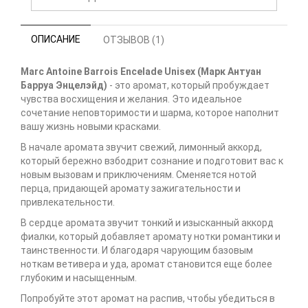
ОПИСАНИЕ
ОТЗЫВОВ (1)
Marc Antoine Barrois Encelade Unisex (Марк Антуан
Барруа Энцелэйд)
- это аромат, который пробуждает
чувства восхищения и желания. Это идеальное
сочетание неповторимости и шарма, которое наполнит
вашу жизнь новыми красками.
В начале аромата звучит свежий, лимонный аккорд,
который бережно взбодрит сознание и подготовит вас к
новым вызовам и приключениям. Сменяется нотой
перца, придающей аромату зажигательности и
привлекательности.
В сердце аромата звучит тонкий и изысканный аккорд
фиалки, который добавляет аромату нотки романтики и
таинственности. И благодаря чарующим базовым
ноткам ветивера и уда, аромат становится еще более
глубоким и насыщенным.
Попробуйте этот аромат на распив, чтобы убедиться в