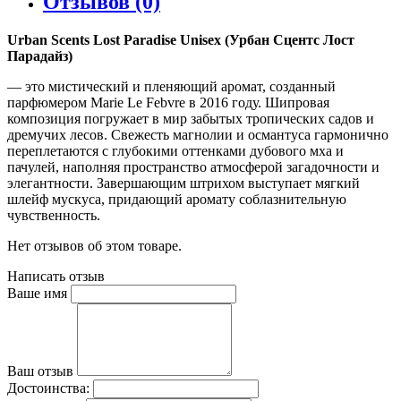
Отзывов (0)
Urban Scents Lost Paradise Unisex (Урбан Сцентс Лост
Парадайз)
— это мистический и пленяющий аромат, созданный
парфюмером Marie Le Febvre в 2016 году. Шипровая
композиция погружает в мир забытых тропических садов и
дремучих лесов. Свежесть магнолии и османтуса гармонично
переплетаются с глубокими оттенками дубового мха и
пачулей, наполняя пространство атмосферой загадочности и
элегантности. Завершающим штрихом выступает мягкий
шлейф мускуса, придающий аромату соблазнительную
чувственность.
Нет отзывов об этом товаре.
Написать отзыв
Ваше имя
Ваш отзыв
Достоинства: