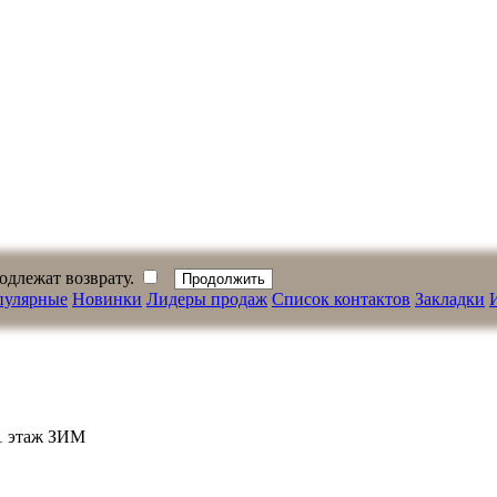
одлежат возврату.
пулярные
Новинки
Лидеры продаж
Список контактов
Закладки
 1 этаж ЗИМ