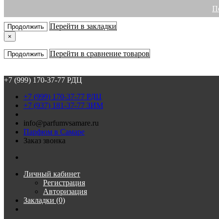
П
×
Перейти в закладки
Продолжить
×
Перейти в сравнение товаров
Продолжить
+7 (999) 170-37-77 РДЦ
+7 (999) 170-37-77 РДЦ
+7 (937) 181-37-77 ЗИМ
info@parfumvsamare.ru
Парфюм в Самаре
Заказ звонка
Личный кабинет
Регистрация
Авторизация
Закладки (0)