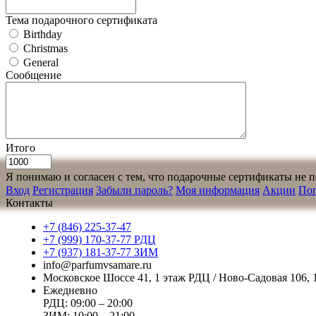
Тема подарочного сертификата
Birthday
Christmas
General
Сообщение
Итого
Я понимаю и согласен с тем, что подарочные сертификаты не п
Вход
Регистрация
Забыли пароль?
Моя информация
Акции
По
Контакты
+7 (846) 225-37-47
+7 (999) 170-37-77 РДЦ
+7 (937) 181-37-77 ЗИМ
info@parfumvsamare.ru
Московское Шоссе 41, 1 этаж РДЦ / Ново-Садовая 106,
Ежедневно
РДЦ: 09:00 – 20:00
ЗИМ: 10:00 – 21:00